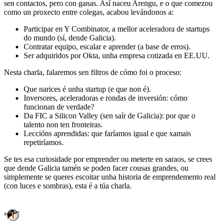
sen contactos, pero con ganas. Así naceu Arengu, e o que comezou
como un proxecto entre colegas, acabou levándonos a:
Participar en Y Combinator, a mellor aceleradora de startups
do mundo (sí, dende Galicia).
Contratar equipo, escalar e aprender (a base de erros).
Ser adquiridos por Okta, unha empresa cotizada en EE.UU.
Nesta charla, falaremos sen filtros de cómo foi o proceso:
Que narices é unha startup (e que non é).
Inversores, aceleradoras e rondas de inversión: cómo
funcionan de verdade?
Da FIC a Silicon Valley (sen saír de Galicia): por que o
talento non ten fronteiras.
Leccións aprendidas: que faríamos igual e que xamais
repetiríamos.
Se tes esa curiosidade por emprender ou meterte en saraos, se crees
que dende Galicia tamén se poden facer cousas grandes, ou
simplemente se queres escoitar unha historia de emprendemento real
(con luces e sombras), esta é a túa charla.